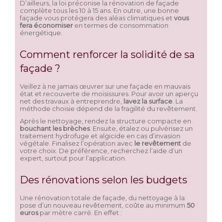
D’ailleurs, la loi préconise la rénovation de façade
complète tous les 10 à 15 ans. En outre, une bonne
façade vous protégera des aléas climatiques et
vous
fera économiser
en termes de consommation
énergétique.
Comment renforcer la solidité de sa
façade ?
Veillez à ne jamais œuvrer sur une façade en mauvais
état et recouverte de moisissures. Pour avoir un aperçu
net des travaux à entreprendre,
lavez la surface
. La
méthode choisie dépend de la fragilité du revêtement.
Après le nettoyage, rendez la structure compacte en
bouchant les brèches
. Ensuite, étalez ou pulvérisez un
traitement hydrofuge et algicide en cas d’invasion
végétale. Finalisez l’opération avec
le revêtement
de
votre choix. De préférence, recherchez l’aide d’un
expert, surtout pour l’application.
Des rénovations selon les budgets
Une rénovation totale de façade, du nettoyage à la
pose d’un nouveau revêtement, coûte au minimum
50
euros
par mètre carré. En effet :